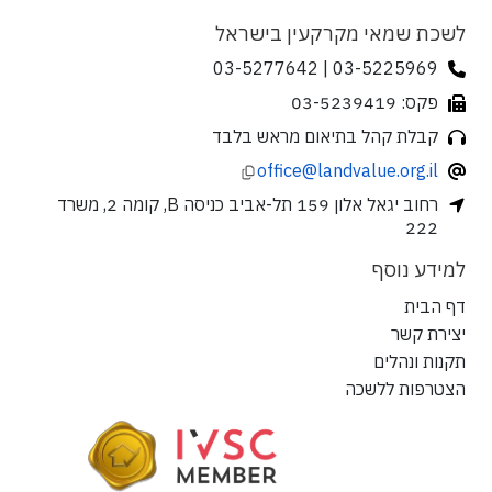
לשכת שמאי מקרקעין בישראל
03-5225969 | 03-5277642
פקס: 03-5239419
קבלת קהל בתיאום מראש בלבד
office@landvalue.org.il
רחוב יגאל אלון 159 תל-אביב כניסה B, קומה 2, משרד
222
למידע נוסף
דף הבית
יצירת קשר
תקנות ונהלים
הצטרפות ללשכה