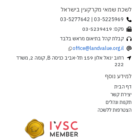
לשכת שמאי מקרקעין בישראל
03-5225969 | 03-5277642
פקס: 03-5239419
קבלת קהל בתיאום מראש בלבד
office@landvalue.org.il
רחוב יגאל אלון 159 תל-אביב כניסה B, קומה 2, משרד
222
למידע נוסף
דף הבית
יצירת קשר
תקנות ונהלים
הצטרפות ללשכה