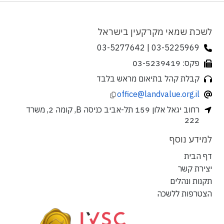
לשכת שמאי מקרקעין בישראל
03-5225969 | 03-5277642
פקס: 03-5239419
קבלת קהל בתיאום מראש בלבד
office@landvalue.org.il
רחוב יגאל אלון 159 תל-אביב כניסה B, קומה 2, משרד
222
למידע נוסף
דף הבית
יצירת קשר
תקנות ונהלים
הצטרפות ללשכה