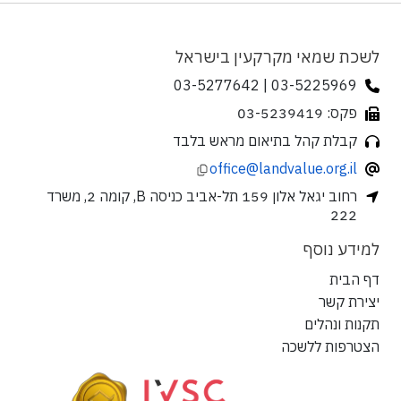
לשכת שמאי מקרקעין בישראל
03-5225969 | 03-5277642
פקס: 03-5239419
קבלת קהל בתיאום מראש בלבד
office@landvalue.org.il
רחוב יגאל אלון 159 תל-אביב כניסה B, קומה 2, משרד
222
למידע נוסף
דף הבית
יצירת קשר
תקנות ונהלים
הצטרפות ללשכה