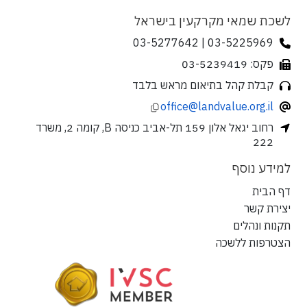
לשכת שמאי מקרקעין בישראל
03-5225969 | 03-5277642
פקס: 03-5239419
קבלת קהל בתיאום מראש בלבד
office@landvalue.org.il
רחוב יגאל אלון 159 תל-אביב כניסה B, קומה 2, משרד
222
למידע נוסף
דף הבית
יצירת קשר
תקנות ונהלים
הצטרפות ללשכה