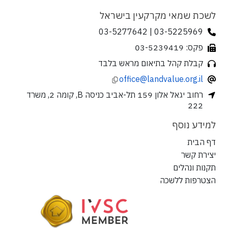
לשכת שמאי מקרקעין בישראל
03-5225969 | 03-5277642
פקס: 03-5239419
קבלת קהל בתיאום מראש בלבד
office@landvalue.org.il
רחוב יגאל אלון 159 תל-אביב כניסה B, קומה 2, משרד
222
למידע נוסף
דף הבית
יצירת קשר
תקנות ונהלים
הצטרפות ללשכה