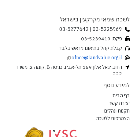
לשכת שמאי מקרקעין בישראל
03-5225969 | 03-5277642
פקס: 03-5239419
קבלת קהל בתיאום מראש בלבד
office@landvalue.org.il
רחוב יגאל אלון 159 תל-אביב כניסה B, קומה 2, משרד
222
למידע נוסף
דף הבית
יצירת קשר
תקנות ונהלים
הצטרפות ללשכה