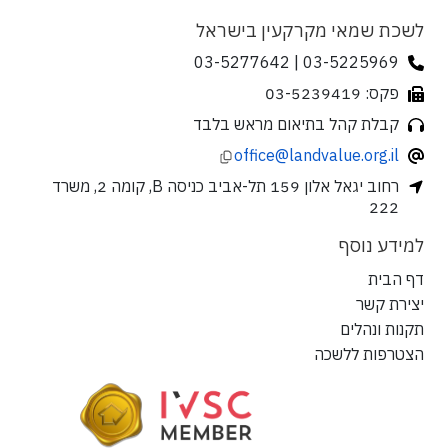
לשכת שמאי מקרקעין בישראל
03-5225969 | 03-5277642
פקס: 03-5239419
קבלת קהל בתיאום מראש בלבד
office@landvalue.org.il
רחוב יגאל אלון 159 תל-אביב כניסה B, קומה 2, משרד
222
למידע נוסף
דף הבית
יצירת קשר
תקנות ונהלים
הצטרפות ללשכה