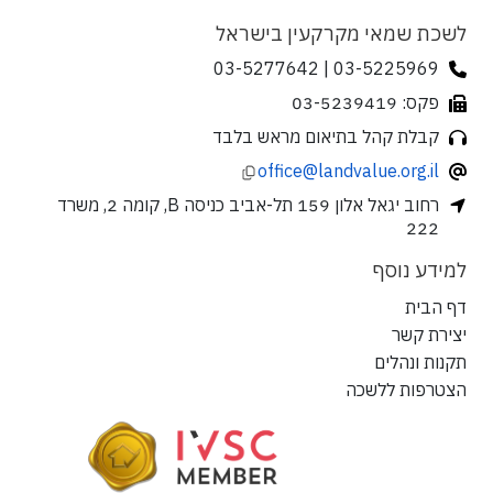
לשכת שמאי מקרקעין בישראל
03-5225969 | 03-5277642
פקס: 03-5239419
קבלת קהל בתיאום מראש בלבד
office@landvalue.org.il
רחוב יגאל אלון 159 תל-אביב כניסה B, קומה 2, משרד
222
למידע נוסף
דף הבית
יצירת קשר
תקנות ונהלים
הצטרפות ללשכה