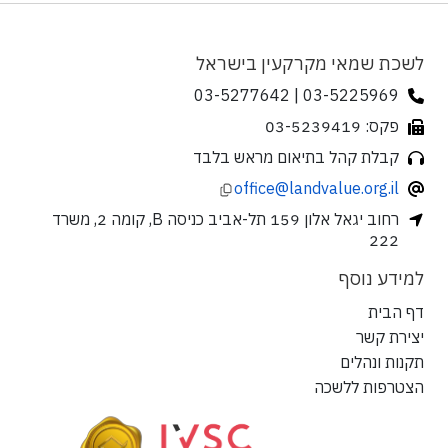
לשכת שמאי מקרקעין בישראל
03-5225969 | 03-5277642
פקס: 03-5239419
קבלת קהל בתיאום מראש בלבד
office@landvalue.org.il
רחוב יגאל אלון 159 תל-אביב כניסה B, קומה 2, משרד
222
למידע נוסף
דף הבית
יצירת קשר
תקנות ונהלים
הצטרפות ללשכה