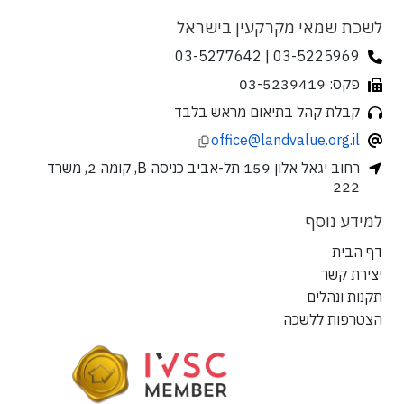
לשכת שמאי מקרקעין בישראל
03-5225969 | 03-5277642
פקס: 03-5239419
קבלת קהל בתיאום מראש בלבד
office@landvalue.org.il
רחוב יגאל אלון 159 תל-אביב כניסה B, קומה 2, משרד
222
למידע נוסף
דף הבית
יצירת קשר
תקנות ונהלים
הצטרפות ללשכה