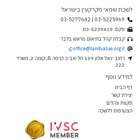
לשכת שמאי מקרקעין בישראל
03-5225969 | 03-5277642
פקס: 03-5239419
קבלת קהל בתיאום מראש בלבד
office@landvalue.org.il
רחוב יגאל אלון 159 תל-אביב כניסה B, קומה 2, משרד
222
למידע נוסף
דף הבית
יצירת קשר
תקנות ונהלים
הצטרפות ללשכה