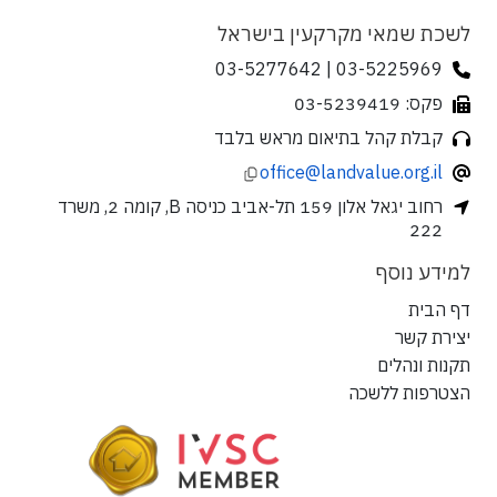
לשכת שמאי מקרקעין בישראל
03-5225969 | 03-5277642
פקס: 03-5239419
קבלת קהל בתיאום מראש בלבד
office@landvalue.org.il
רחוב יגאל אלון 159 תל-אביב כניסה B, קומה 2, משרד
222
למידע נוסף
דף הבית
יצירת קשר
תקנות ונהלים
הצטרפות ללשכה