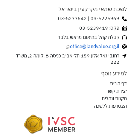
לשכת שמאי מקרקעין בישראל
03-5225969 | 03-5277642
פקס: 03-5239419
קבלת קהל בתיאום מראש בלבד
office@landvalue.org.il
רחוב יגאל אלון 159 תל-אביב כניסה B, קומה 2, משרד
222
למידע נוסף
דף הבית
יצירת קשר
תקנות ונהלים
הצטרפות ללשכה