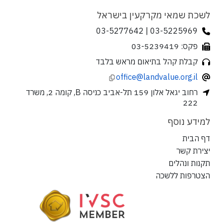
לשכת שמאי מקרקעין בישראל
03-5225969 | 03-5277642
פקס: 03-5239419
קבלת קהל בתיאום מראש בלבד
office@landvalue.org.il
רחוב יגאל אלון 159 תל-אביב כניסה B, קומה 2, משרד
222
למידע נוסף
דף הבית
יצירת קשר
תקנות ונהלים
הצטרפות ללשכה