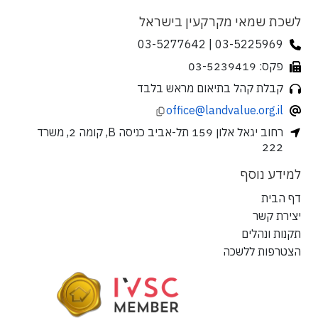
לשכת שמאי מקרקעין בישראל
03-5225969 | 03-5277642
פקס: 03-5239419
קבלת קהל בתיאום מראש בלבד
office@landvalue.org.il
רחוב יגאל אלון 159 תל-אביב כניסה B, קומה 2, משרד
222
למידע נוסף
דף הבית
יצירת קשר
תקנות ונהלים
הצטרפות ללשכה