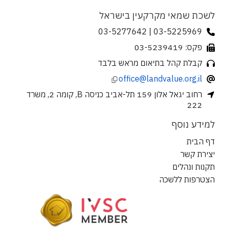
לשכת שמאי מקרקעין בישראל
03-5225969 | 03-5277642
פקס: 03-5239419
קבלת קהל בתיאום מראש בלבד
office@landvalue.org.il
רחוב יגאל אלון 159 תל-אביב כניסה B, קומה 2, משרד
222
למידע נוסף
דף הבית
יצירת קשר
תקנות ונהלים
הצטרפות ללשכה