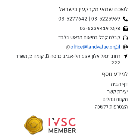
לשכת שמאי מקרקעין בישראל
03-5225969 | 03-5277642
פקס: 03-5239419
קבלת קהל בתיאום מראש בלבד
office@landvalue.org.il
רחוב יגאל אלון 159 תל-אביב כניסה B, קומה 2, משרד
222
למידע נוסף
דף הבית
יצירת קשר
תקנות ונהלים
הצטרפות ללשכה