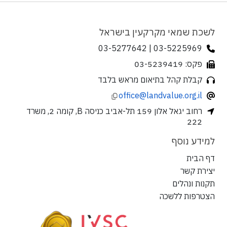
לשכת שמאי מקרקעין בישראל
03-5225969 | 03-5277642
פקס: 03-5239419
קבלת קהל בתיאום מראש בלבד
office@landvalue.org.il
רחוב יגאל אלון 159 תל-אביב כניסה B, קומה 2, משרד
222
למידע נוסף
דף הבית
יצירת קשר
תקנות ונהלים
הצטרפות ללשכה