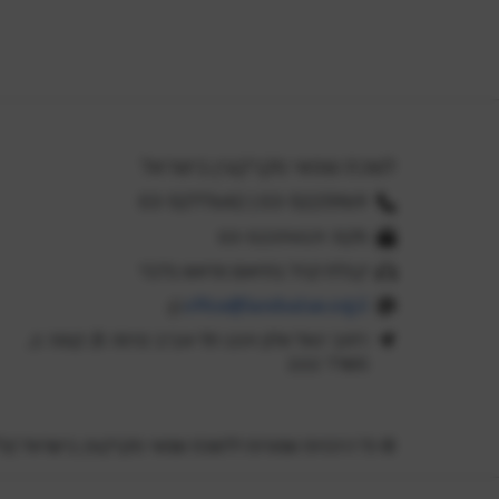
לשכת שמאי מקרקעין בישראל
03-5225969 | 03-5277642
פקס: 03-5239419
קבלת קהל בתיאום מראש בלבד
office@landvalue.org.il
רחוב יגאל אלון 159 תל-אביב כניסה B, קומה 2,
משרד 222
© כל הזכויות שמורות ללשכת שמאי מקרקעין בישראל (ע"