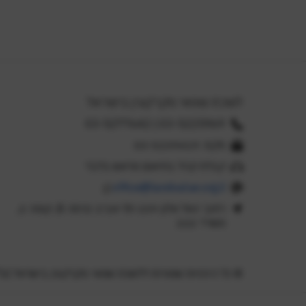
לשכת שמאי מקרקעין בישראל
03-5225969 | 03-5277642
פקס: 03-5239419
קבלת קהל בתיאום מראש בלבד
office@landvalue.org.il
רחוב יגאל אלון 159 תל-אביב כניסה B, קומה 2,
משרד 222
© כל הזכויות שמורות ללשכת שמאי מקרקעין בישראל (ע"