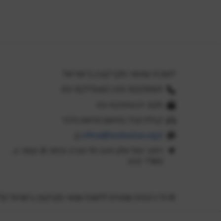
לשכת שמאי מקרקעין בישראל
03-5225969 | 03-5277642
פקס: 03-5239419
קבלת קהל בתיאום מראש בלבד
office@landvalue.org.il
רחוב יגאל אלון 159 תל-אביב כניסה B, קומה 2,
משרד 222
© כל הזכויות שמורות ללשכת שמאי מקרקעין בישראל (ע"