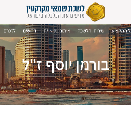
ל המקצוע
שירותי הלשכה
איתור שמאי/ת
דרושים
לזכרם
בורמן יוסף ז"ל