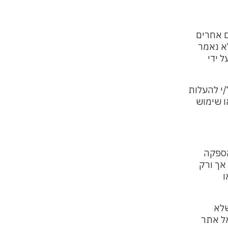
ם אחרים
א נאמר
 ידי
י להעלות
ו שימוש
אספקה
אך ורק
ו
שלא
ל אתר