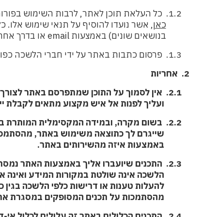
1.2.
כל העלאת תוכן לאתר, לרבות השימוש בפורומ
כאן
, אשר נועדו להוסיף על תנאי שימוש אלו. 
בנושאים שונים) באמצעות
email
או בדרך אחר
1.3.
פרסום כתבות באתר על ידי חברי הלשכה כפו
2.
אחריות
2.1. אין לסמוך על התוכן שמתפרסם באתר לצורך לקבלת החלטות כלכליות, כספיות, משפטיות, שמאיות ו/או אחרות
ועליך לפנות אל איש מקצוע מתאים לקבלת ייעוץ
2.2.
בשום מקרה, ובמידה המקסימלית המותרת בחוק
שייגרם לך כתוצאה משימוש באתר, מהסתמכות על 
באמצעות איזה מהשירותים באתר.
2.3.
התכנים שיועברו אליך באמצעות האתר נמסרו 
הלשכה אינה שולטת במקורות המידע ואינה אחראית 
להעלות טענות או דרישות כלפי הלשכה בגין כל אב
מהסתמכות על תכנים המסופקים במסגרת אתר
2.4.
התכנים הכלולים באתר זה עלולים לכלול אי-די