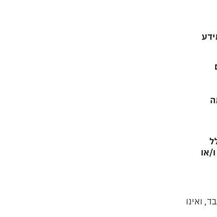
ידע
ם
ה
ל
/או
, ואינו