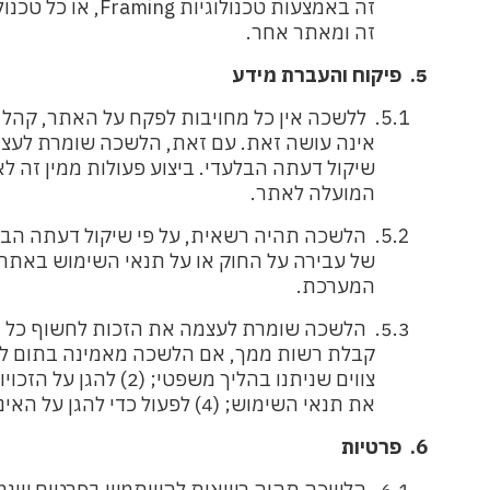
זה באמצעות טכנולוגיות
Framing
, או כל טכנ
זה ומאתר אחר.
5.
פיקוח והעברת מידע
5.1.
ללשכה אין כל מחויבות לפקח על האתר, קהל 
אינה עושה זאת. עם זאת, הלשכה שומרת לעצמה את
שיקול דעתה הבלעדי. ביצוע פעולות ממין זה ל
המועלה לאתר.
5.2.
הלשכה תהיה רשאית, על פי שיקול דעתה הב
של עבירה על החוק או על תנאי השימוש באתר זה,
המערכת.
5.3.
הלשכה שומרת לעצמה את הזכות לחשוף כל מי
קבלת רשות ממך, אם הלשכה מאמינה בתום לב כי פעולה זו חיונית כדי: (1) 
צווים שניתנו בהליך
משפטי; (2) להגן על הזכויות או הקניין של
את תנאי השימוש; (4) לפעול כדי להגן על האינטרסים של חברי הלשכה או של אחרים.
6.
פרטיות
6.1.
הלשכה תהיה רשאית להשתמש בפרטים שנמסרו 