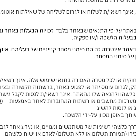
ינך רשאי/ת לשלוח או לגרום לשליחה של שאילתות אוטומט
תר על-פי התנאים שבאתר בלבד. זכויות הבעלות באתר וב
בבעלות הלשכה ו/או ספקיה.
באתר אינטרנט זה הם סימני מסחר קנייניים של בעליהם. אינ
על סימני המסחר.
קית או לכל מטרה האסורה בתנאי שימוש אלה.
אינך רשאי/
 לגרום עומס יתר או לפגוע באתר, ברשתות תקשורת ובציו
לשהו ולהנאה שלו מהאתר. אינך רשאי/ת לנסות לקבל גישה
למערכות מחשבים או רשתות
המחוברות לאתר באמצעות
ng)
 או לנסות להשיג
ך באופן מכוון על-ידי הלשכה.
רך כלשהי רשימות של משתמשים ומנויים, או מידע אחר לגבי
ו (תמורת תשלום או ללא תשלום) לאדם או ישות כלשהם.