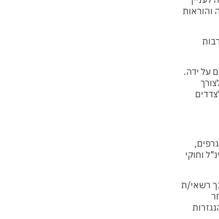
 והוראות
בות
 על ידה.
צורך
צדדים
גרפים,
"ל וחוקי
ך רשאי/ת
ר
נגזרות