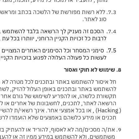
7.3.
ללא רשות מפורשת של הלשכה בכתב ומראש, א
סוג לאתר.
7.4
.
הסכם זה מעניק לך הרשאה בלבד להשתמש בא
לרבות כל זכויות הקניין הרוחני, יוותרו בכל עת 
7.5.
סימני המסחר וכל הסימנים האחרים המצויים 
לעשות כל פעולה העלולה לפגוע בזכויות הקניין 
8. שימוש לא חוקי ואסור
חל איסור להשתמש באתר ובתכנים לכל מטרה לא חו
להשתמש באתר ובתכנים באופן העלול להזיק, לשתק,
תקשורת כלשהו, או להפריע לשימוש של גורם אחר כ
הרשאה
לאתר, לתכנים, לחשבונות של אחרים או 
( Hacking) ,
או בכל אמצעי אחר. אינך רשאי/ת להשיג
תכנים או מידע כלשהם באמצעים שלא הועמדו לרשות
9.
את/ה מסכים/מה לא לאסוף, להוריד או להעתיק בד
משתמשים, ולא להשתמש במידע ממין זה או להעביר