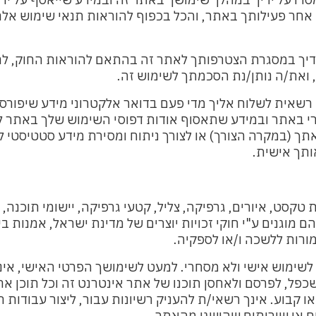
פעילותך באתר, והכל בכפוף להוראות תנאי שימוש אלה
יך במסגרת הצטרפותך לאתר זה בהתאם להוראות החוק, לר
אית לשלוח אליך מדי פעם בדואר אלקטרוני מידע שיפורסם
באתר ובמידע שתאסוף אודות דפוסי השימוש שלך באתר ל
במקרה הצורך) או לצורך ניתוח ומסירת מידע סטטיסטי ל
תך אישית.
 טקסט, איורים, גרפיקה, צליל, קטעי גרפיקה, יישומי תוכנה, 
נים ע"י חוקי זכויות יוצרים של מדינת ישראל, אמנות בינ
רות ללשכה ו/או לספקיה.
שימוש אישי ולא מסחרי. למעט לשימושך הפרטי האישי, אינ
ל, לפרסם ולאחסן תוכנו של אתר אינטרנט זה וכל תוכן אח
בוע. אינך רשאי/ת להעניק רשיונות עבור, ליצור עבודות ה
 או שירותים שהושגו מהאתר.