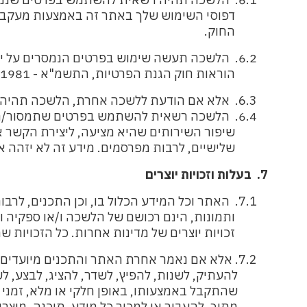
דפוסי השימוש שלך באתר זה באמצעות מעקב אחר 
החוק.
6.2.
הלשכה תעשה שימוש בפרטים הנמסרים על יד
הוראות חוק הגנת הפרטיות, התשמ"א -
1981, ואת/ה נותן/נת הסכמתך לשימוש זה.
6.3.
אלא אם הודעת ללשכה אחרת, הלשכה תהיה רש
6.4.
הלשכה רשאית להשתמש בפרטים שתמסור/רי 
שיפור השירותים שהיא מציעה, ליצירת הקשר אתך (
שלישיים, לרבות מפרסמים. מידע זה לא יזהה או
7.
בעלות וזכויות יוצרים
7.1.
האתר וכל המידע הכלול בו, וכן התכנים, לרבות
ותמונות, הינם רכושם של הלשכה ו/או ספקיה והם מוג
זכויות יוצרים של מדינות אחרות. כל הזכויות שמו
7.2.
אלא אם נאמר אחרת האתר והתכנים מיועדים ל
להעתיק, לשנות, להפיץ, לשדר, להציג, לבצע, לשכפ
שהתקבל באמצעותו, באופן חלקי או מלא, זמני או ק
מתוך, להעביר או למכור כל מידע, תוכנה, מוצרים