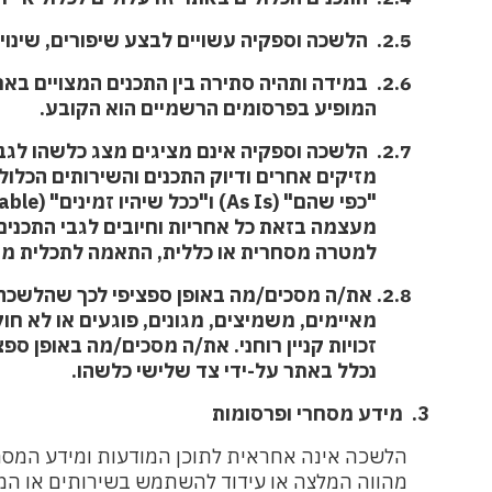
2.5.
הלשכה וספקיה עשויים לבצע שיפורים, שינוי
2.6.
במידה ותהיה סתירה בין התכנים המצויים ב
המופיע בפרסומים הרשמיים הוא הקובע.
2.7.
הלשכה וספקיה אינם מציגים מצג כלשהו לגבי ה
מזיקים אחרים ודיוק התכנים והשירותים הכלולים 
"כפי שהם" (As Is) ו"ככל שיהיו זמינים" (As Available) ללא אחריות מכל סוג שהוא. הלשכה מסירה
מעצמה בזאת כל אחריות וחיובים לגבי התכנים וה
למטרה מסחרית או כללית, התאמה לתכלית מסוימת,
2.8.
את/ה מסכים/מה באופן ספציפי לכך שהלשכה א
מאיימים, משמיצים, מגונים, פוגעים או לא חוקיים
זכויות קניין רוחני. את/ה מסכים/מה באופן ספצי
נכלל באתר על-ידי צד שלישי כלשהו.
3.
מידע מסחרי ופרסומות
הלשכה אינה אחראית לתוכן המודעות ומידע המסחרי
מהווה המלצה או עידוד להשתמש בשירותים או המוצ