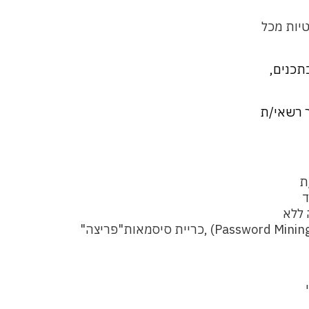
יות מכל
תכנים,
ך רשאי/ת
ת
ד
 ללא
, (Password Mini
כריית
סיסמאות
"פריצה"