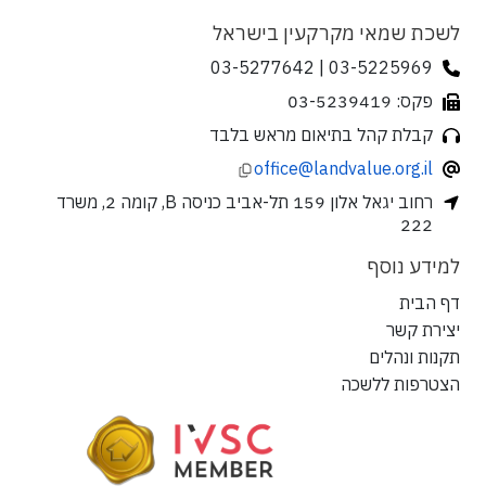
לשכת שמאי מקרקעין בישראל
03-5225969 | 03-5277642
פקס: 03-5239419
קבלת קהל בתיאום מראש בלבד
office@landvalue.org.il
רחוב יגאל אלון 159 תל-אביב כניסה B, קומה 2, משרד
222
למידע נוסף
דף הבית
יצירת קשר
תקנות ונהלים
הצטרפות ללשכה