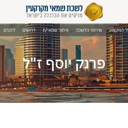
ל המקצוע
שירותי הלשכה
איתור שמאי/ת
דרושים
לזכרם
פרנק יוסף ז"ל