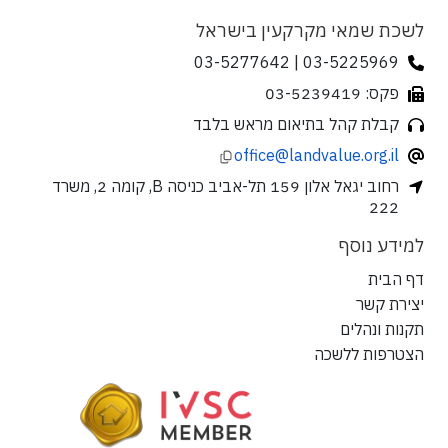
לשכת שמאי מקרקעין בישראל
03-5225969 | 03-5277642
פקס: 03-5239419
קבלת קהל בתיאום מראש בלבד
office@landvalue.org.il
רחוב יגאל אלון 159 תל-אביב כניסה B, קומה 2, משרד
222
למידע נוסף
דף הבית
יצירת קשר
תקנות ונהלים
הצטרפות ללשכה