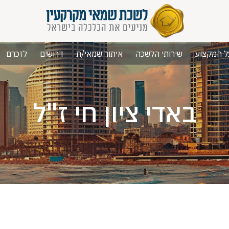
ל המקצוע
שירותי הלשכה
איתור שמאי/ת
דרושים
לזכרם
באדי ציון חי ז"ל