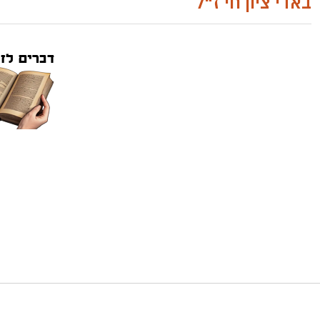
באדי ציון חי ז"ל