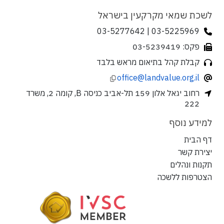
לשכת שמאי מקרקעין בישראל
03-5225969 | 03-5277642
פקס: 03-5239419
קבלת קהל בתיאום מראש בלבד
office@landvalue.org.il
רחוב יגאל אלון 159 תל-אביב כניסה B, קומה 2, משרד
222
למידע נוסף
דף הבית
יצירת קשר
תקנות ונהלים
הצטרפות ללשכה