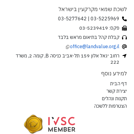
לשכת שמאי מקרקעין בישראל
03-5225969 | 03-5277642
פקס: 03-5239419
קבלת קהל בתיאום מראש בלבד
office@landvalue.org.il
רחוב יגאל אלון 159 תל-אביב כניסה B, קומה 2, משרד
222
למידע נוסף
דף הבית
יצירת קשר
תקנות ונהלים
הצטרפות ללשכה