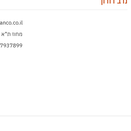
נדב דורון
nco.co.il
מחוז ת"א 
-7937899