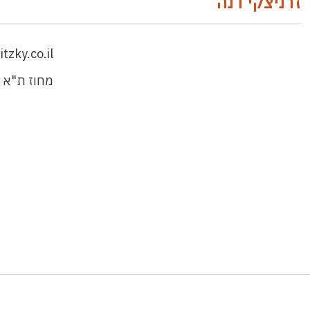
זרניצקי דנה
zky.co.il
מחוז ת"א 