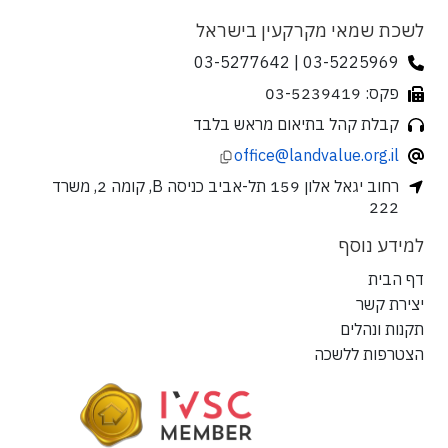
לשכת שמאי מקרקעין בישראל
03-5225969 | 03-5277642
פקס: 03-5239419
קבלת קהל בתיאום מראש בלבד
office@landvalue.org.il
רחוב יגאל אלון 159 תל-אביב כניסה B, קומה 2, משרד
222
למידע נוסף
דף הבית
יצירת קשר
תקנות ונהלים
הצטרפות ללשכה