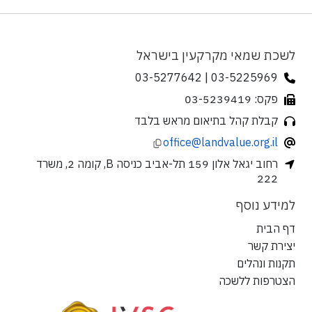
לשכת שמאי מקרקעין בישראל
03-5225969 | 03-5277642
פקס: 03-5239419
קבלת קהל בתיאום מראש בלבד
office@landvalue.org.il
רחוב יגאל אלון 159 תל-אביב כניסה B, קומה 2, משרד
222
למידע נוסף
דף הבית
יצירת קשר
תקנות ונהלים
הצטרפות ללשכה