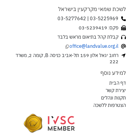
לשכת שמאי מקרקעין בישראל
03-5225969 | 03-5277642
פקס: 03-5239419
קבלת קהל בתיאום מראש בלבד
office@landvalue.org.il
רחוב יגאל אלון 159 תל-אביב כניסה B, קומה 2, משרד
222
למידע נוסף
דף הבית
יצירת קשר
תקנות ונהלים
הצטרפות ללשכה