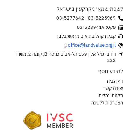
לשכת שמאי מקרקעין בישראל
03-5225969 | 03-5277642
פקס: 03-5239419
קבלת קהל בתיאום מראש בלבד
office@landvalue.org.il
רחוב יגאל אלון 159 תל-אביב כניסה B, קומה 2, משרד
222
למידע נוסף
דף הבית
יצירת קשר
תקנות ונהלים
הצטרפות ללשכה