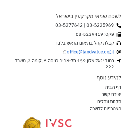
לשכת שמאי מקרקעין בישראל
03-5225969 | 03-5277642
פקס: 03-5239419
קבלת קהל בתיאום מראש בלבד
office@landvalue.org.il
רחוב יגאל אלון 159 תל-אביב כניסה B, קומה 2, משרד
222
למידע נוסף
דף הבית
יצירת קשר
תקנות ונהלים
הצטרפות ללשכה