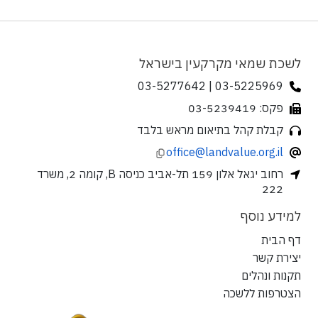
לשכת שמאי מקרקעין בישראל
03-5225969 | 03-5277642
פקס: 03-5239419
קבלת קהל בתיאום מראש בלבד
office@landvalue.org.il
רחוב יגאל אלון 159 תל-אביב כניסה B, קומה 2, משרד
222
למידע נוסף
דף הבית
יצירת קשר
תקנות ונהלים
הצטרפות ללשכה