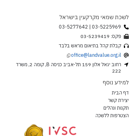
לשכת שמאי מקרקעין בישראל
03-5225969 | 03-5277642
פקס: 03-5239419
קבלת קהל בתיאום מראש בלבד
office@landvalue.org.il
רחוב יגאל אלון 159 תל-אביב כניסה B, קומה 2, משרד
222
למידע נוסף
דף הבית
יצירת קשר
תקנות ונהלים
הצטרפות ללשכה