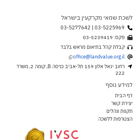
לשכת שמאי מקרקעין בישראל
03-5225969 | 03-5277642
פקס: 03-5239419
קבלת קהל בתיאום מראש בלבד
office@landvalue.org.il
רחוב יגאל אלון 159 תל-אביב כניסה B, קומה 2, משרד
222
למידע נוסף
דף הבית
יצירת קשר
תקנות ונהלים
הצטרפות ללשכה