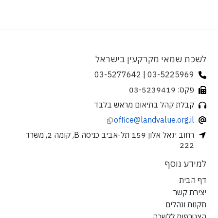
לשכת שמאי מקרקעין בישראל
03-5225969 | 03-5277642
פקס: 03-5239419
קבלת קהל בתיאום מראש בלבד
office@landvalue.org.il
רחוב יגאל אלון 159 תל-אביב כניסה B, קומה 2, משרד
222
למידע נוסף
דף הבית
יצירת קשר
תקנות ונהלים
הצטרפות ללשכה