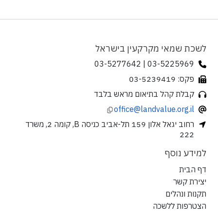
לשכת שמאי מקרקעין בישראל
03-5225969 | 03-5277642
פקס: 03-5239419
קבלת קהל בתיאום מראש בלבד
office@landvalue.org.il
רחוב יגאל אלון 159 תל-אביב כניסה B, קומה 2, משרד
222
למידע נוסף
דף הבית
יצירת קשר
תקנות ונהלים
הצטרפות ללשכה