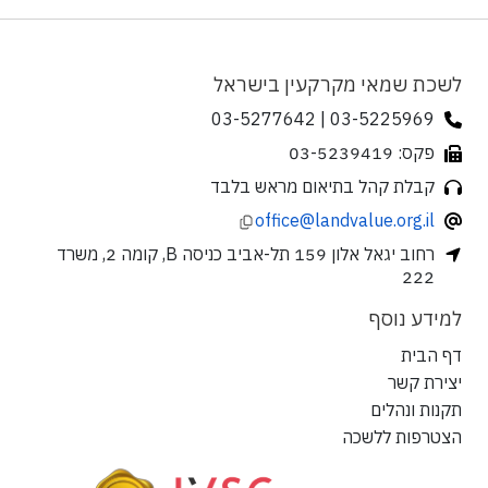
לשכת שמאי מקרקעין בישראל
03-5225969 | 03-5277642
פקס: 03-5239419
קבלת קהל בתיאום מראש בלבד
office@landvalue.org.il
רחוב יגאל אלון 159 תל-אביב כניסה B, קומה 2, משרד
222
למידע נוסף
דף הבית
יצירת קשר
תקנות ונהלים
הצטרפות ללשכה