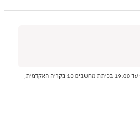
הדרכה (ללא תשלום) על מאגר נבו ומערכת הקסנון לחברי הלשכה תתקיים ביום ד', 26 אפריל 2006 בשעות 17:30 עד 19:00 בכיתת מחשבים 10 בקריה האקדמית,