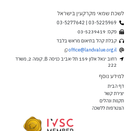
לשכת שמאי מקרקעין בישראל
03-5225969 | 03-5277642
פקס: 03-5239419
קבלת קהל בתיאום מראש בלבד
office@landvalue.org.il
רחוב יגאל אלון 159 תל-אביב כניסה B, קומה 2, משרד
222
למידע נוסף
דף הבית
יצירת קשר
תקנות ונהלים
הצטרפות ללשכה