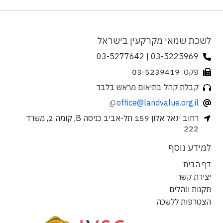
לשכת שמאי מקרקעין בישראל
03-5225969 | 03-5277642
פקס: 03-5239419
קבלת קהל בתיאום מראש בלבד
office@landvalue.org.il
רחוב יגאל אלון 159 תל-אביב כניסה B, קומה 2, משרד
222
למידע נוסף
דף הבית
יצירת קשר
תקנות ונהלים
הצטרפות ללשכה