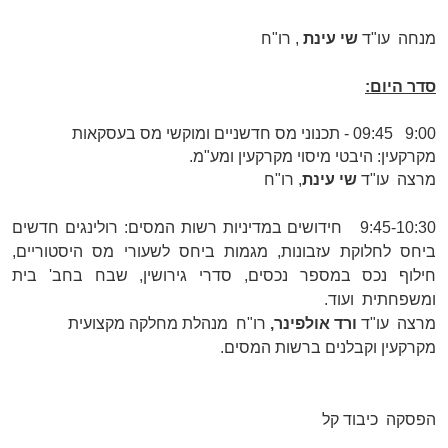
מנחה  עו"ד
שי עינת
, רו"ח
סדר היום:
:00 
9
5
4
:
9
0
- תכנוני מס חדשניים ומוקשי מס בעסקאות
מקרקעין: היבטי מיסוי מקרקעין ומע"מ.
מרצה  עו"ד
שי עינת
, רו"ח
9:45-10:30
 חידושים במדיניות רשות המסים: רולינגים חדשים
ביחס לחלוקת עזבונות, מגמות ביחס לשעורי מס היסטוריים,
חילוף נכס במספר נכסים, סדרי גירושין, שבח בחב' בית
ומשפחתית
ועוד.
מרצה  עו"ד
ורד אולפינר,
רו"ח  מנהלת מחלקה מקצועית
מקרקעין וקבלנים ברשות המסים.
הפסקה  כיבוד קל