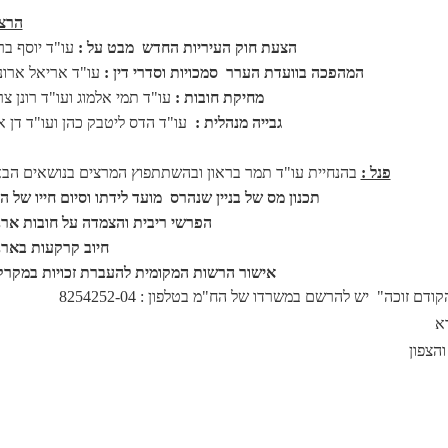
הרצ
הצעת חוק העיריות החדש  מבט על :
עו"ד יוסף ברז
המהפכה בוועדת הערר  סמכויות וסדרי דין :
עו"ד אריאל ארונו
מחיקת חובות :
עו"ד תמי אלמוג ועו"ד רונן צ
גבייה מנהלית :
עו"ד הדס ליטבק כהן ועו"ד דן א
פנל :
בהנחיית עו"ד תמר בראון ובהשתתפוץ המרצים בנושאים הבא
תכנון מס של בניין שנהרס  מועד לידתו וסיום חייו של ה
הפרשי ריבית והצמדה על חובות ארנו
חיוב קרקעות בארנו
אישור הרשות המקומית להעברת זכויות במקרקע
קודם זוכה"
יש להרשם במשרדו של הח"מ בטלפון : 8254252-04
א
והצפון