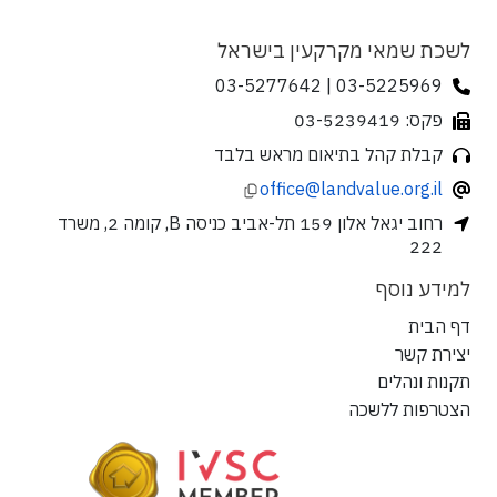
לשכת שמאי מקרקעין בישראל
03-5225969 | 03-5277642
פקס: 03-5239419
קבלת קהל בתיאום מראש בלבד
office@landvalue.org.il
רחוב יגאל אלון 159 תל-אביב כניסה B, קומה 2, משרד
222
למידע נוסף
דף הבית
יצירת קשר
תקנות ונהלים
הצטרפות ללשכה