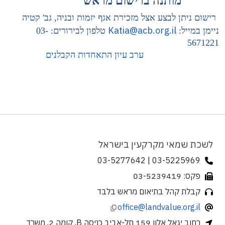
מותנה ברישום מראש
רישום ניתן לבצע אצל מזכירת אגף יזמות ובניה, גב' קטיה
Katia@acb.org.il
ניימן במייל:
טלפון לבירורים: 03-
5671221
ערב עיון התאחדות הקבלנים
לשכת שמאי מקרקעין בישראל
03-5225969 | 03-5277642
פקס: 03-5239419
קבלת קהל בתיאום מראש בלבד
office@landvalue.org.il
רחוב יגאל אלון 159 תל-אביב כניסה B, קומה 2, משרד