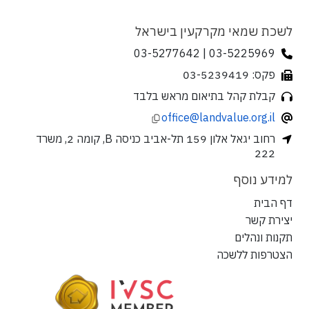
לשכת שמאי מקרקעין בישראל
03-5225969 | 03-5277642
פקס: 03-5239419
קבלת קהל בתיאום מראש בלבד
office@landvalue.org.il
רחוב יגאל אלון 159 תל-אביב כניסה B, קומה 2, משרד
222
למידע נוסף
דף הבית
יצירת קשר
תקנות ונהלים
הצטרפות ללשכה